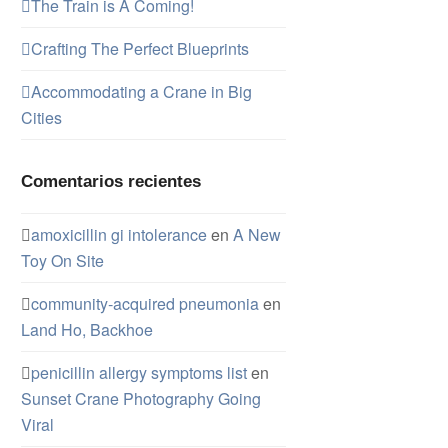
The Train is A Coming!
Crafting The Perfect Blueprints
Accommodating a Crane in Big
Cities
Comentarios recientes
amoxicillin gi intolerance
en
A New
Toy On Site
community‑acquired pneumonia
en
Land Ho, Backhoe
penicillin allergy symptoms list
en
Sunset Crane Photography Going
Viral