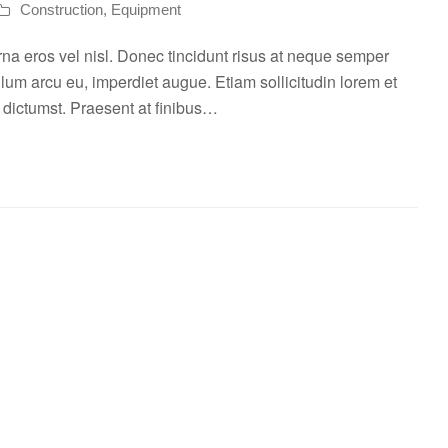
Construction
,
Equipment
rna eros vel nisl. Donec tincidunt risus at neque semper
ulum arcu eu, imperdiet augue. Etiam sollicitudin lorem et
a dictumst. Praesent at finibus…