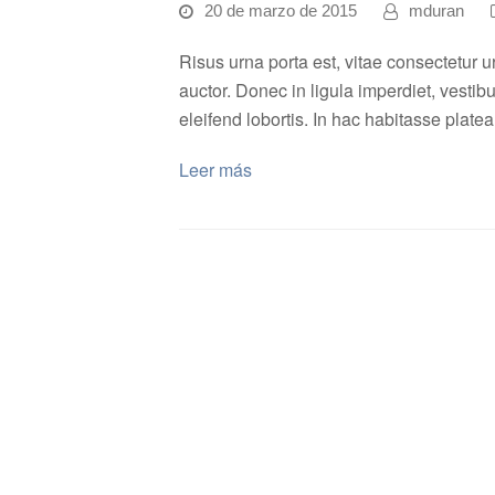
20 de marzo de 2015
mduran
Risus urna porta est, vitae consectetur u
auctor. Donec in ligula imperdiet, vestib
eleifend lobortis. In hac habitasse plate
Leer más